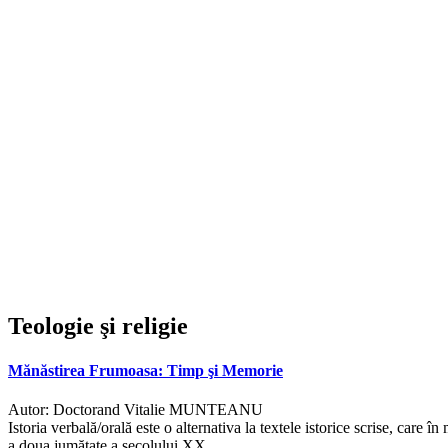
Teologie şi religie
Mănăstirea Frumoasa: Timp şi Memorie
Autor:
Doctorand Vitalie MUNTEANU
Istoria verbală/orală este o alternativa la textele istorice scrise, care î
a doua jumătate a secolului XX.