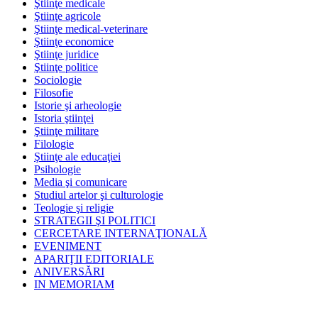
Ştiinţe medicale
Ştiinţe agricole
Ştiinţe medical-veterinare
Ştiinţe economice
Ştiinţe juridice
Ştiinţe politice
Sociologie
Filosofie
Istorie şi arheologie
Istoria ştiinţei
Ştiinţe militare
Filologie
Ştiinţe ale educaţiei
Psihologie
Media şi comunicare
Studiul artelor şi culturologie
Teologie şi religie
STRATEGII ŞI POLITICI
CERCETARE INTERNAŢIONALĂ
EVENIMENT
APARIŢII EDITORIALE
ANIVERSĂRI
IN MEMORIAM