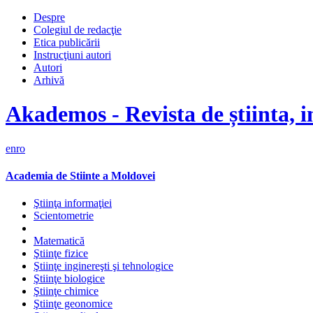
Despre
Colegiul de redacţie
Etica publicării
Instrucţiuni autori
Autori
Arhivă
Akademos - Revista de știinta, i
en
ro
Academia de Stiinte a Moldovei
Ştiinţa informaţiei
Scientometrie
Matematică
Ştiinţe fizice
Ştiinţe inginereşti şi tehnologice
Ştiinţe biologice
Ştiinţe chimice
Ştiinţe geonomice