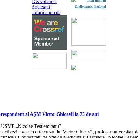
corespondent al AŞM Victor Ghicavîi la 75 de ani
că, USMF „Nicolae Testiemițanu”
are activezi – acesta este crezul lui Victor Ghicavîi, profesor universita
 clinică a Universităţii de Stat de Medicină şi Farmacie „Nicolae Testem