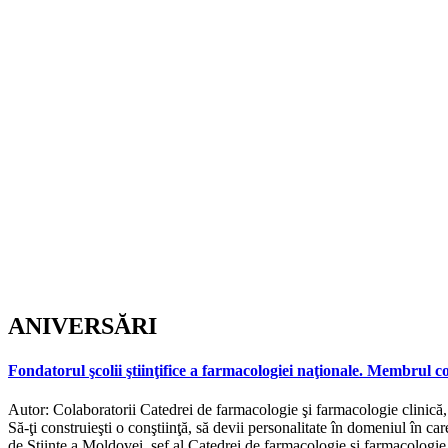
ANIVERSĂRI
Fondatorul şcolii ştiinţifice a farmacologiei naţionale. Membrul 
Autor:
Colaboratorii Catedrei de farmacologie şi farmacologie clini
Să-ţi construieşti o conştiinţă, să devii personalitate în domeniul în c
de Ştiinţe a Moldovei, şef al Catedrei de farmacologie şi farmacologie