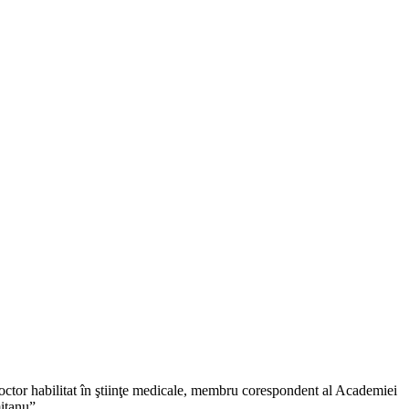
r, doctor habilitat în ştiinţe medicale, membru corespondent al Academiei
iţanu”,