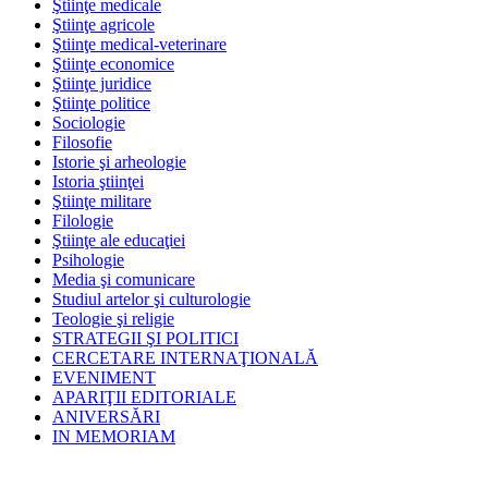
Ştiinţe medicale
Ştiinţe agricole
Ştiinţe medical-veterinare
Ştiinţe economice
Ştiinţe juridice
Ştiinţe politice
Sociologie
Filosofie
Istorie şi arheologie
Istoria ştiinţei
Ştiinţe militare
Filologie
Ştiinţe ale educaţiei
Psihologie
Media şi comunicare
Studiul artelor şi culturologie
Teologie şi religie
STRATEGII ŞI POLITICI
CERCETARE INTERNAŢIONALĂ
EVENIMENT
APARIŢII EDITORIALE
ANIVERSĂRI
IN MEMORIAM